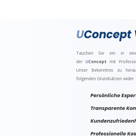
U
Concept 
Tauchen Sie ein in eine
der
U
Concept
mit Professio
Unser Bekenntnis zu herau
folgenden Grundsätzen wider
Persönliche Expe
Transparente Kom
Kundenzufriedenhe
Professionelle Ko