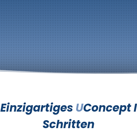
Wärmepumpenanlage
Ladestation E-
Auto
 Einzigartiges
U
Concept I
Schritten